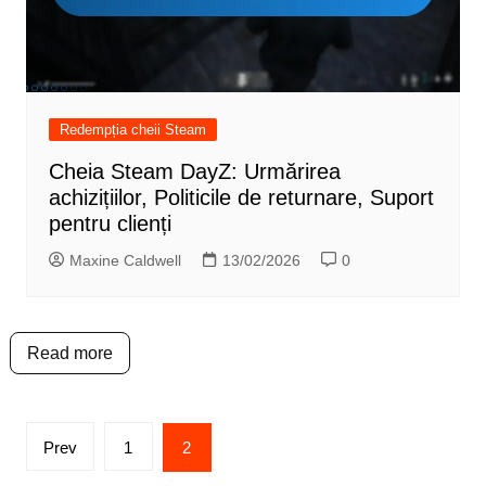
Redempția cheii Steam
Cheia Steam DayZ: Urmărirea
achizițiilor, Politicile de returnare, Suport
pentru clienți
Maxine Caldwell
13/02/2026
0
Read more
Posts
Prev
1
2
pagination