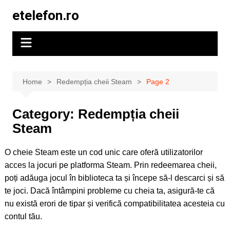
Skip
etelefon.ro
to
content
Home
Redempția cheii Steam
Page 2
Category:
Redempția cheii
Steam
O cheie Steam este un cod unic care oferă utilizatorilor
acces la jocuri pe platforma Steam. Prin redeemarea cheii,
poți adăuga jocul în biblioteca ta și începe să-l descarci și să
te joci. Dacă întâmpini probleme cu cheia ta, asigură-te că
nu există erori de tipar și verifică compatibilitatea acesteia cu
contul tău.