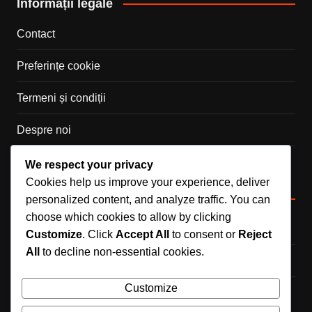
Informații legale
Contact
Preferințe cookie
Termeni și condiții
Despre noi
Politica de confidențialitate
We respect your privacy
Cookies help us improve your experience, deliver
Categorii
personalized content, and analyze traffic. You can
choose which cookies to allow by clicking
Recompensele oficiale ale evenimentului
Customize
. Click
Accept All
to consent or
Reject
All
to decline non-essential cookies.
Redempția cheii Steam
Customize
Revendicări cod DLC